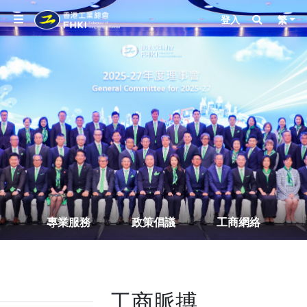
登入
繁
專業服務
政策倡議
工商網絡
工商脈搏