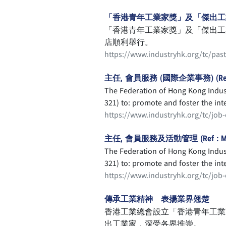
「香港青年工業家獎」及「傑出工業
「香港青年工業家獎」及「傑出工業
店順利舉行。
https://www.industryhk.org/tc/pas
主任, 會員服務 (國際企業事務) (Ref : 
The Federation of Hong Kong Indust
321) to: promote and foster the interests of Hong Kong’s industrial and business communities; promote trade, investment, technological
advancement, manpower developmen
https://www.industryhk.org/tc/job
Government on policies and legisla
主任, 會員服務及活動管理 (Ref : MRD
The Federation of Hong Kong Indust
321) to: promote and foster the interests of Hong Kong’s industrial and business communities; promote trade, investment, technological
advancement, manpower developmen
https://www.industryhk.org/tc/job
Government on policies and legisla
傳承工業精神 表揚業界翹楚
香港工業總會設立「香港青年工業
出工業家，深受各界推崇。