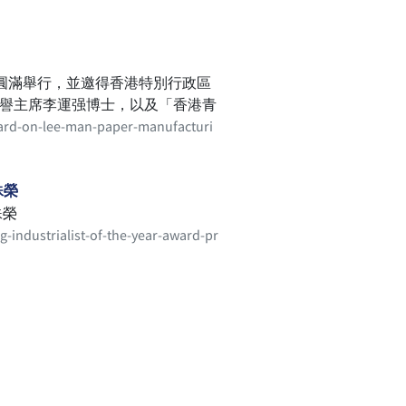
)圓滿舉行，並邀得香港特別行政區
榮譽主席李運强博士，以及「香港青
科技（香港）有限公司創辦人及行
award-on-lee-man-paper-manufacturi
董事兼高級副總裁霍欣茹；運年錶
席技術總監兼電子製造服務分部行
主席兼執行董事黃繼雄；以及登輝
殊榮
殊榮
-industrialist-of-the-year-award-pr