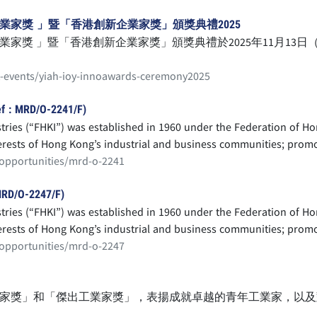
家獎 」暨「香港創新企業家獎」頒獎典禮2025
家獎 」暨「香港創新企業家獎」頒獎典禮於2025年11月13
t-events/yiah-ioy-innoawards-ceremony2025
MRD/O-2241/F)
ries (“FHKI”) was established in 1960 under the Federation of H
t and business opportunities in Hong Kong; and represent busin
-opportunities/mrd-o-2241
tion which may affect industries and businesses.
/O-2247/F)
ries (“FHKI”) was established in 1960 under the Federation of H
t and business opportunities in Hong Kong; and represent busin
-opportunities/mrd-o-2247
tion which may affect industries and businesses.
家獎」和「傑出工業家獎」，表揚成就卓越的青年工業家，以及